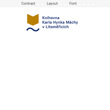
Contrast
Layout
Font
Default
Night
Fixed
Wide
Set
Set
Make
Set
mode
mode
layout
layout
smaller
larger
font
default
font
font
more
font
readable