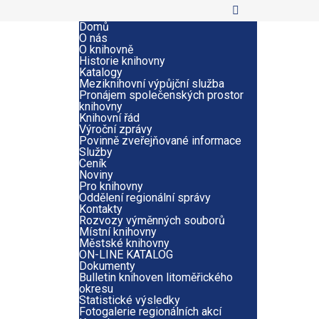
Domů
O nás
O knihovně
Historie knihovny
Katalogy
Meziknihovní výpůjční služba
Pronájem společenských prostor
knihovny
Knihovní řád
Výroční zprávy
Povinně zveřejňované informace
Služby
Ceník
Noviny
Pro knihovny
Oddělení regionální správy
Kontakty
Rozvozy výměnných souborů
Místní knihovny
Městské knihovny
ON-LINE KATALOG
Dokumenty
Bulletin knihoven litoměřického
okresu
Statistické výsledky
Fotogalerie regionálních akcí