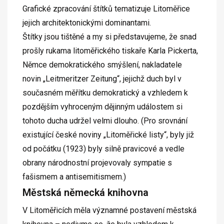
Grafické zpracování štítků tematizuje Litoměřice
jejich architektonickými dominantami.
Štítky jsou tištěné a my si představujeme, že snad
prošly rukama litoměřického tiskaře Karla Pickerta,
Němce demokratického smýšlení, nakladatele
novin „Leitmeritzer Zeitung“, jejichž duch byl v
současném měřítku demokratický a vzhledem k
pozdějším vyhroceným dějinným událostem si
tohoto ducha udržel velmi dlouho. (Pro srovnání
existující české noviny „Litoměřické listy“, byly již
od počátku (1923) byly silně pravicové a vedle
obrany národnostní projevovaly sympatie s
fašismem a antisemitismem.)
Městská německá knihovna
V Litoměřicích měla významné postavení městská