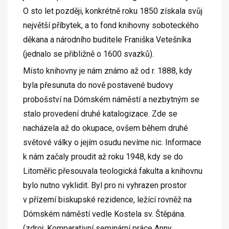
O sto let později, konkrétně roku 1850 získala svůj
největší příbytek, a to fond knihovny soboteckého
děkana a národního buditele Franiška Vetešníka
(jednalo se přibližně o 1600 svazků).
Místo knihovny je nám známo až od r. 1888, kdy
byla přesunuta do nově postavené budovy
probošství na Dómském náměstí a nezbytným se
stalo provedení druhé katalogizace. Zde se
nacházela až do okupace, ovšem během druhé
světové války o jejím osudu nevíme nic. Informace
k nám začaly proudit až roku 1948, kdy se do
Litoměřic přesouvala teologická fakulta a knihovnu
bylo nutno vyklidit. Byl pro ni vyhrazen prostor
v přízemí biskupské rezidence, ležící rovněž na
Dómském náměstí vedle Kostela sv. Štěpána.
(zdroj: Komparativní seminární práce Anny