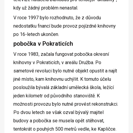
kdy už žádný problém nenastal.
V roce 1997 bylo rozhodnuto, že z důvodu
nedostatku fnancí bude provoz pojízdné knihovny
po 16-letech ukončen.
pobočka v Pokraticích
V roce 1983, začala fungovat pobočka okresní
knihovny v Pokraticích, v areálu Družba. Po
sametové revoluci bylo nutné objekt opustit a najít
jiné místo, kam knihovnu uchýlit. K tomuto účelu
posloužila bývalá základní umělecká škola, ležící
jeden kilometr od původního stanoviště. K
možnosti provozu bylo nutné provést rekonstrukci.
Po dvou letech se však ozval bývalý majitel
budovy a pobočka se musela opět stěhovat,
tentokrát o pouhých 500 metrů vedle, ke Kapličce.