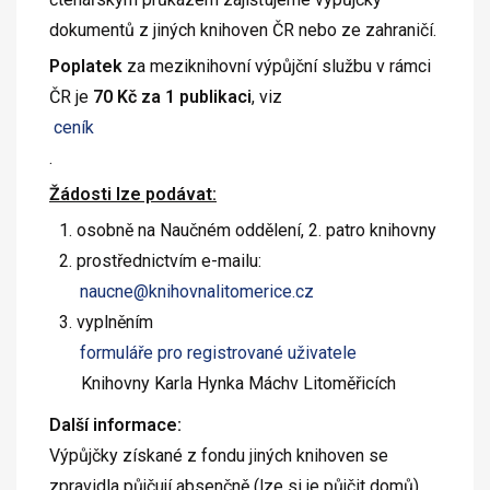
dokumentů z jiných knihoven ČR nebo ze zahraničí.
Poplatek
za meziknihovní výpůjční službu v rámci
ČR je
70 Kč za 1 publikaci
, viz
ceník
.
Žádosti lze podávat:
osobně na Naučném oddělení, 2. patro knihovny
prostřednictvím e-mailu:
naucne@knihovnalitomerice.cz
vyplněním
formuláře pro registrované uživatele
Knihovny Karla Hynka Máchv Litoměřicích
Další informace:
Výpůjčky získané z fondu jiných knihoven se
zpravidla půjčují absenčně (lze si je půjčit domů).