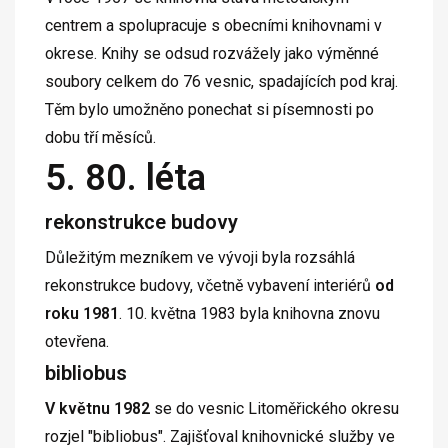
centrem a spolupracuje s obecními knihovnami v
okrese. Knihy se odsud rozvážely jako výměnné
soubory celkem do 76 vesnic, spadajících pod kraj.
Těm bylo umožněno ponechat si písemnosti po
dobu tří měsíců.
5. 80. léta
rekonstrukce budovy
Důležitým mezníkem ve vývoji byla rozsáhlá
rekonstrukce budovy, včetně vybavení interiérů
od
roku 1981
. 10. května 1983 byla knihovna znovu
otevřena.
bibliobus
V květnu 1982
se do vesnic Litoměřického okresu
rozjel "bibliobus". Zajišťoval knihovnické služby ve