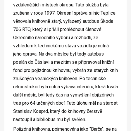
vzdálenějších místech okresu. Tato služba byla
zrušena v roce 1997. Okresní správa silnic Teplice
věnovala knihovně starý, vyřazený autobus Škoda
706 RTO, který si přišli prohlédnout členové
Okresního národního výboru a rozhodli, že
vzhledem k technickému stavu vozidla je nutná
jeho oprava. Na dva měsíce byl tedy autobus
poslán do Čáslavi a mezitím se připravoval knižní
fond pro pojízdnou knihovnu, vybrán ze starých knih
zrušených vesnických knihoven. Po technické
rekonstrukci byla nutná výbava interiéru, která trvala
další měsíc, byl tedy čas na vymyšlení objízdných
tras pro 64 určených obcí. Tuto úlohu měl na starost
Stanislav Kosprd, který do knihovny čerstvě
nastoupil a bibliobus mu byl svěřen.
Pojízdná knihovna, pojmenována jako "Barča", se na