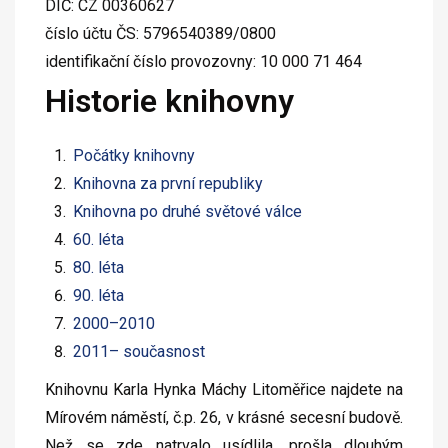
DIČ: CZ 00360627
číslo účtu ČS: 5796540389/0800
identifikační číslo provozovny: 10 000 71 464
Historie knihovny
Počátky knihovny
Knihovna za první republiky
Knihovna po druhé světové válce
60. léta
80. léta
90. léta
2000–2010
2011– současnost
Knihovnu Karla Hynka Máchy Litoměřice najdete na
Mírovém náměstí, č.p. 26, v krásné secesní budově.
Než se zde natrvalo usídlila, prošla dlouhým