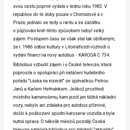
svou cestu poprvé vydala v lednu roku 1982. V
republice do té doby pouze v Chomutově a v
Praze, jednalo se tedy o raritu a ze začátku
o půjčování knih tímto způsobem nebyl velký
zájem. Postupem času se však stal tak oblíbeným,
že r. 1986 odbor kultury v Litoměřicích rozhodl o
vydání financí na nový autobus - KAROSA C 734.
Bibliobus vzbudil zájem i u České televize, která
poprosila o spolupráci při natáčení hudebního
pořadu "Láska na inzerát" se zpěvačkou Petrou
Janů a Karlem Heřmánkem. Jelikož prostředí
místního kamenolomu, kam jezdí jen těžké nákladní
vozy, nebylo ani zdaleka pro autobus příznivé,
došlo k poškození spodní karoserie vozidla a byla
nutná oprava. O několik měsíců později Česká
televize natáčela bibliobus pro tehdejší "aktuality",