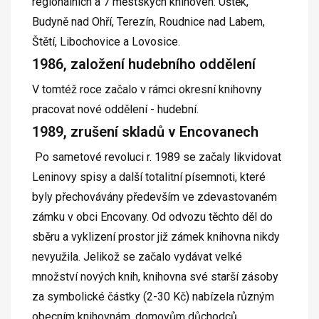
regionálních a 7 městských knihoven: Úštěk,
Budyně nad Ohří, Terezín, Roudnice nad Labem,
Štětí, Libochovice a Lovosice.
1986, založení hudebního oddělení
V tomtéž roce začalo v rámci okresní knihovny
pracovat nové oddělení - hudební.
1989, zrušení skladů v Encovanech
Po sametové revoluci r. 1989 se začaly likvidovat
Leninovy spisy a další totalitní písemnoti, které
byly přechovávány především ve zdevastovaném
zámku v obci Encovany. Od odvozu těchto děl do
sběru a vyklizení prostor již zámek knihovna nikdy
nevyužila. Jelikož se začalo vydávat velké
množství nových knih, knihovna své starší zásoby
za symbolické částky (2-30 Kč) nabízela různým
obecním knihovnám, domovům důchodců,