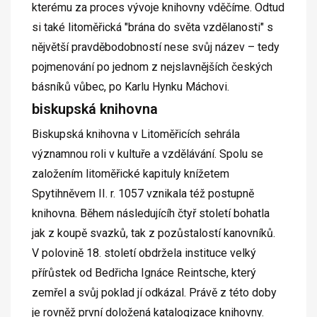
kterému za proces vývoje knihovny vděčíme. Odtud
si také litoměřická "brána do světa vzdělanosti" s
nějvětší pravděbodobností nese svůj název – tedy
pojmenování po jednom z nejslavnějších českých
básníků vůbec, po Karlu Hynku Máchovi.
biskupská knihovna
Biskupská knihovna v Litoměřicích sehrála
významnou roli v kultuře a vzdělávání. Spolu se
založením litoměřické kapituly knížetem
Spytihněvem II. r. 1057 vznikala též postupně
knihovna. Během následujícíh čtyř století bohatla
jak z koupě svazků, tak z pozůstalostí kanovníků.
V polovině 18. století obdržela instituce velký
přírůstek od Bedřicha Ignáce Reintsche, který
zemřel a svůj poklad jí odkázal. Právě z této doby
je rovněž první doložená katalogizace knihovny.