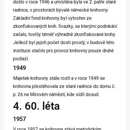
došlo v roce 1946 a umístěna byla ve 2. patře staré
radnice, v prostorách bývalé německé knihovny.
Základní fond knihovny byl vytvořen ze
zkonfiskovaných knih. Svazky, se kterými podnikání
začalo, tvořily téměř výhradně zkonfiskované knihy.
Jelikož byl jejich počet dosti prostý, v budově této
instituce stačilo pro provoz knihovny pouze druhé
podlaží.
1949
Majetek knihovny stále rostl a v roce 1949 se
knihovna přestěhovala ze staré radnice do domu č.
p. 26 na Mírovém náměstí, kde sídlí dosud.
4. 60. léta
1957
V roce 1957 se knihovna stává metodickým