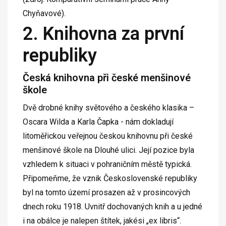
Chyňavové).
2. Knihovna za první
republiky
Česká knihovna při české menšinové
škole
Dvě drobné knihy světového a českého klasika –
Oscara Wilda a Karla Čapka - nám dokladují
litoměřickou veřejnou českou knihovnu při české
menšinové škole na Dlouhé ulici. Její pozice byla
vzhledem k situaci v pohraničním městě typická.
Připomeňme, že vznik Československé republiky
byl na tomto území prosazen až v prosincových
dnech roku 1918. Uvnitř dochovaných knih a u jedné
i na obálce je nalepen štítek, jakési „ex libris“.