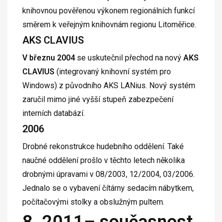
knihovnou pověřenou výkonem regionálních funkcí
směrem k veřejným knihovnám regionu Litoměřice.
AKS CLAVIUS
V březnu 2004
se uskutečnil přechod na nový
AKS
CLAVIUS
(integrovaný knihovní systém pro
Windows) z původního AKS LANius. Nový systém
zaručil mimo jiné vyšší stupeň zabezpečení
interních databází.
2006
Drobné rekonstrukce hudebního oddělení.
Také
naučné oddělení prošlo v těchto letech několika
drobnými úpravami v 08/2003, 12/2004, 03/2006.
Jednalo se o vybavení čítárny sedacím nábytkem,
počítačovými stolky a obslužným pultem.
8. 2011– současnost