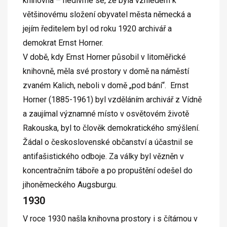
knihovna – nedivme se, že byla vzhledem k
většinovému složení obyvatel města německá a
jejím ředitelem byl od roku 1920 archivář a
demokrat Ernst Horner.
V době, kdy Ernst Horner působil v litoměřické
knihovně, měla své prostory v domě na náměstí
zvaném Kalich, neboli v domě „pod bání“. Ernst
Horner (1885-1961) byl vzděláním archivář z Vídně
a zaujímal významné místo v osvětovém životě
Rakouska, byl to člověk demokratického smýšlení.
Žádal o československé občanství a účastnil se
antifašistického odboje. Za války byl vězněn v
koncentračním táboře a po propuštění odešel do
jihoněmeckého Augsburgu.
1930
V roce 1930 našla knihovna prostory i s čítárnou v