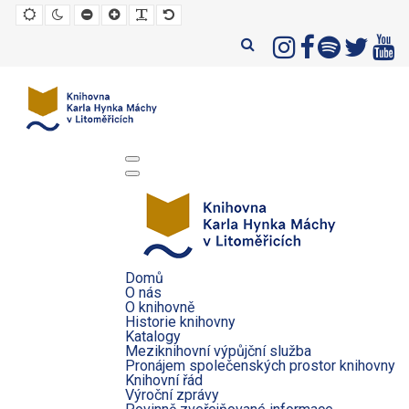
Default
Night
Set
Set
Make
Set
mode
mode
smaller
larger
font
default
font
font
more
font
readable
Domů
O nás
O knihovně
Historie knihovny
Katalogy
Meziknihovní výpůjční služba
Pronájem společenských prostor knihovny
Knihovní řád
Výroční zprávy