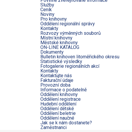
Povinně zveřejňované informace
Služby
Ceník
Noviny
Pro knihovny
Oddělení regionální správy
Kontakty
Rozvozy výměnných souborů
Místní knihovny
Městské knihovny
ON-LINE KATALOG
Dokumenty
Bulletin knihoven litoměřického okresu
Statistické výsledky
Fotogalerie regionálních akcí
Kontakty
Kontaktujte nás
Fakturační údaje
Provozní doba
Informace o podatelně
Oddělení knihovny
Oddělení registrace
Hudební oddělení
Oddělení dětské
Oddělení beletrie
Oddělení naučné
Jak se k nám dostanete?
Zaměstnanci