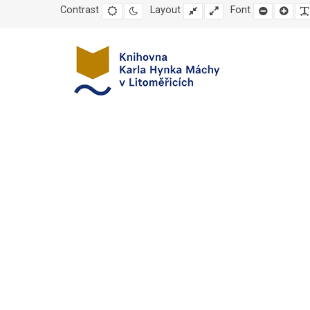
Contrast
Default
Night
Layout
Fixed
Wide
Font
Set
Set
mode
mode
layout
layout
smaller
large
font
font