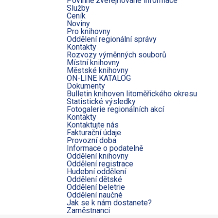
Povinně zveřejňované informace
Služby
Ceník
Noviny
Pro knihovny
Oddělení regionální správy
Kontakty
Rozvozy výměnných souborů
Místní knihovny
Městské knihovny
ON-LINE KATALOG
Dokumenty
Bulletin knihoven litoměřického okresu
Statistické výsledky
Fotogalerie regionálních akcí
Kontakty
Kontaktujte nás
Fakturační údaje
Provozní doba
Informace o podatelně
Oddělení knihovny
Oddělení registrace
Hudební oddělení
Oddělení dětské
Oddělení beletrie
Oddělení naučné
Jak se k nám dostanete?
Zaměstnanci