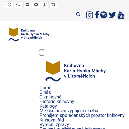
Default
Night
Set
Set
Make
Set
mode
mode
smaller
larger
font
default
font
font
more
font
readable
Domů
O nás
O knihovně
Historie knihovny
Katalogy
Meziknihovní výpůjční služba
Pronájem společenských prostor knihovny
Knihovní řád
Výroční zprávy