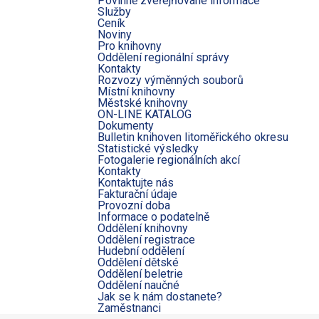
Povinně zveřejňované informace
Služby
Ceník
Noviny
Pro knihovny
Oddělení regionální správy
Kontakty
Rozvozy výměnných souborů
Místní knihovny
Městské knihovny
ON-LINE KATALOG
Dokumenty
Bulletin knihoven litoměřického okresu
Statistické výsledky
Fotogalerie regionálních akcí
Kontakty
Kontaktujte nás
Fakturační údaje
Provozní doba
Informace o podatelně
Oddělení knihovny
Oddělení registrace
Hudební oddělení
Oddělení dětské
Oddělení beletrie
Oddělení naučné
Jak se k nám dostanete?
Zaměstnanci