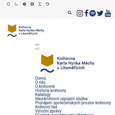
Default
Night
Set
Set
Make
Set
mode
mode
smaller
larger
font
default
font
font
more
font
readable
Domů
O nás
O knihovně
Historie knihovny
Katalogy
Meziknihovní výpůjční služba
Pronájem společenských prostor knihovny
Knihovní řád
Výroční zprávy