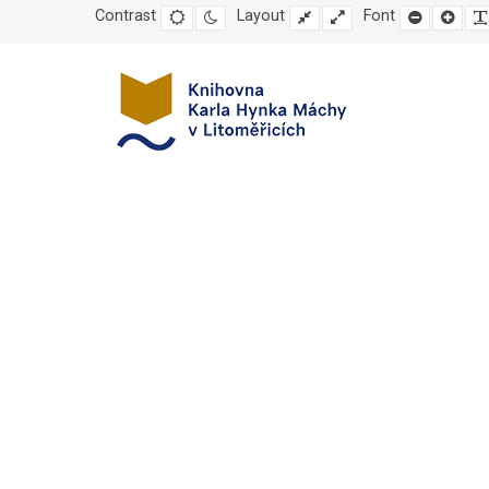
Contrast
Default
Night
Layout
Fixed
Wide
Font
Set
Set
mode
mode
layout
layout
smaller
large
font
font