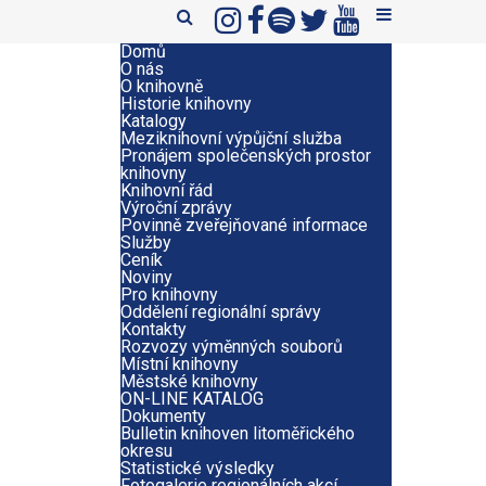
Domů
O nás
O knihovně
Historie knihovny
Katalogy
Meziknihovní výpůjční služba
Pronájem společenských prostor
knihovny
Knihovní řád
Výroční zprávy
Povinně zveřejňované informace
Služby
Ceník
Noviny
Pro knihovny
Oddělení regionální správy
Kontakty
Rozvozy výměnných souborů
Místní knihovny
Městské knihovny
ON-LINE KATALOG
Dokumenty
Bulletin knihoven litoměřického
okresu
Statistické výsledky
Fotogalerie regionálních akcí