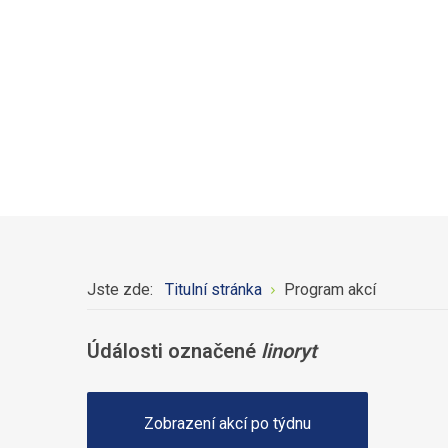
Jste zde:
Titulní stránka
Program akcí
Údálosti označené
linoryt
Zobrazení akcí po týdnu