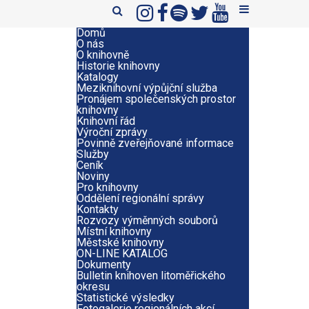
Domů
O nás
O knihovně
Historie knihovny
Katalogy
Meziknihovní výpůjční služba
Pronájem společenských prostor
knihovny
Knihovní řád
Výroční zprávy
Povinně zveřejňované informace
Služby
Ceník
Noviny
Pro knihovny
Oddělení regionální správy
Kontakty
Rozvozy výměnných souborů
Místní knihovny
Městské knihovny
ON-LINE KATALOG
Dokumenty
Bulletin knihoven litoměřického
okresu
Statistické výsledky
Fotogalerie regionálních akcí