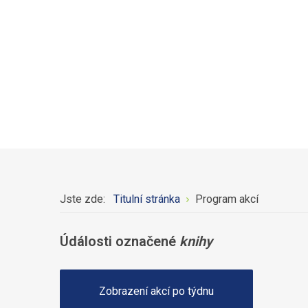
Jste zde:
Titulní stránka
Program akcí
Údálosti označené
knihy
Zobrazení akcí po týdnu