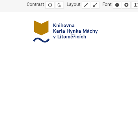
Contrast
Default
Night
Layout
Fixed
Wide
Font
Set
Set
mode
mode
layout
layout
smaller
large
font
font