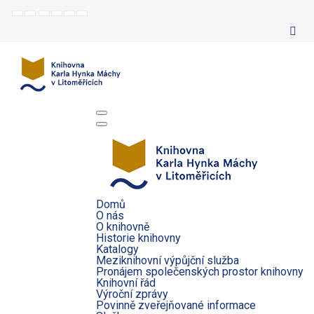
Default
Night
Set
Set
Make
Set
mode
mode
smaller
larger
font
default
font
font
more
font
readable
Domů
O nás
O knihovně
Historie knihovny
Katalogy
Meziknihovní výpůjční služba
Pronájem společenských prostor knihovny
Knihovní řád
Výroční zprávy
Povinně zveřejňované informace