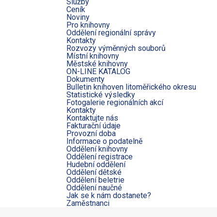
Služby
Ceník
Noviny
Pro knihovny
Oddělení regionální správy
Kontakty
Rozvozy výměnných souborů
Místní knihovny
Městské knihovny
ON-LINE KATALOG
Dokumenty
Bulletin knihoven litoměřického okresu
Statistické výsledky
Fotogalerie regionálních akcí
Kontakty
Kontaktujte nás
Fakturační údaje
Provozní doba
Informace o podatelně
Oddělení knihovny
Oddělení registrace
Hudební oddělení
Oddělení dětské
Oddělení beletrie
Oddělení naučné
Jak se k nám dostanete?
Zaměstnanci