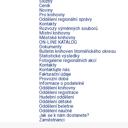
Služby
Ceník
Noviny
Pro knihovny
Oddělení regionální správy
Kontakty
Rozvozy výměnných souborů
Místní knihovny
Městské knihovny
ON-LINE KATALOG
Dokumenty
Bulletin knihoven litoměřického okresu
Statistické výsledky
Fotogalerie regionálních akcí
Kontakty
Kontaktujte nás
Fakturační údaje
Provozní doba
Informace o podatelně
Oddělení knihovny
Oddělení registrace
Hudební oddělení
Oddělení dětské
Oddělení beletrie
Oddělení naučné
Jak se k nám dostanete?
Zaměstnanci