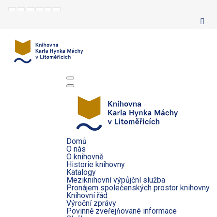
Default
Night
Set
Set
Make
Set
mode
mode
smaller
larger
font
default
font
font
more
font
readable
Domů
O nás
O knihovně
Historie knihovny
Katalogy
Meziknihovní výpůjční služba
Pronájem společenských prostor knihovny
Knihovní řád
Výroční zprávy
Povinně zveřejňované informace