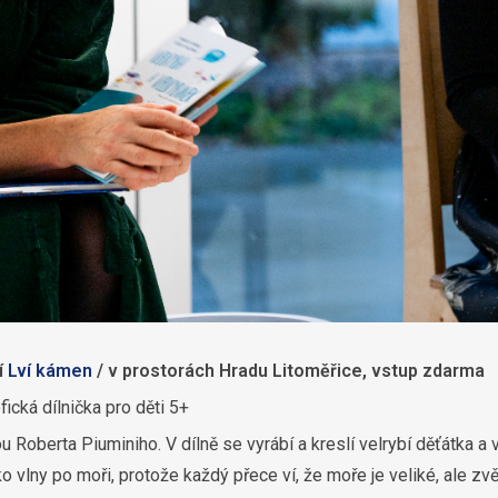
í
Lví kámen
/ v prostorách Hradu Litoměřice, vstup zdarma
fická dílnička pro děti 5+
 Roberta Piuminiho. V dílně se vyrábí a kreslí velrybí děťátka a 
o vlny po moři, protože každý přece ví, že moře je veliké, ale zv