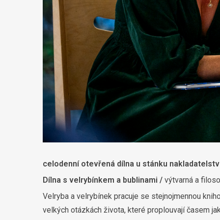
celodenní otevřená dílna u stánku nakladatelstv
Dílna s velrybínkem a bublinami /
výtvarná a filoso
Velryba a velrybínek pracuje se stejnojmennou knihou
velkých otázkách života, které proplouvají časem jak