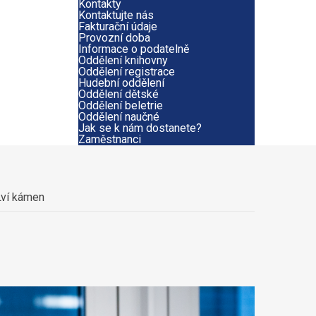
Kontakty
Kontaktujte nás
Fakturační údaje
Provozní doba
Informace o podatelně
Oddělení knihovny
Oddělení registrace
Hudební oddělení
Oddělení dětské
Oddělení beletrie
Oddělení naučné
Jak se k nám dostanete?
Zaměstnanci
 Lví kámen