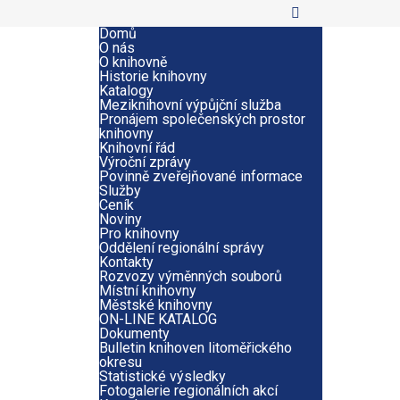
Domů
O nás
O knihovně
Historie knihovny
Katalogy
Meziknihovní výpůjční služba
Pronájem společenských prostor
knihovny
Knihovní řád
Výroční zprávy
Povinně zveřejňované informace
Služby
Ceník
Noviny
Pro knihovny
Oddělení regionální správy
Kontakty
Rozvozy výměnných souborů
Místní knihovny
Městské knihovny
ON-LINE KATALOG
Dokumenty
Bulletin knihoven litoměřického
okresu
Statistické výsledky
Fotogalerie regionálních akcí