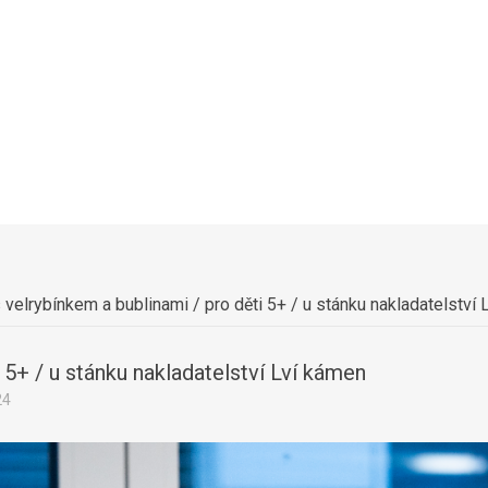
s velrybínkem a bublinami / pro děti 5+ / u stánku nakladatelství
i 5+ / u stánku nakladatelství Lví kámen
24