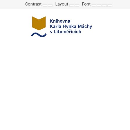
Contrast
Layout
Font
Default
Night
Fixed
Wide
Set
Set
Make
Set
mode
mode
layout
layout
smaller
larger
font
default
font
font
more
font
readable