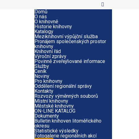
Domů
O nás
O knihovně
Historie knihovny
Katalogy
Meziknihovní výpůjční služba
Pronájem společenských prostor
knihovny
Knihovní řád
Výroční zprávy
Povinně zveřejňované informace
Služby
Ceník
Noviny
Pro knihovny
Oddělení regionální správy
Kontakty
Rozvozy výměnných souborů
Místní knihovny
Městské knihovny
ON-LINE KATALOG
Dokumenty
Bulletin knihoven litoměřického
okresu
Statistické výsledky
Fotogalerie regionálních akcí