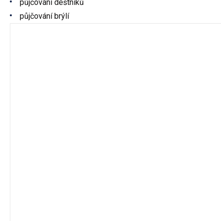
půjčování deštníků
půjčování brýlí