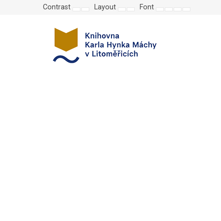
Contrast
Layout
Font
Default
Night
Fixed
Wide
Set
Set
Make
Set
mode
mode
layout
layout
smaller
larger
font
default
font
font
more
font
readable