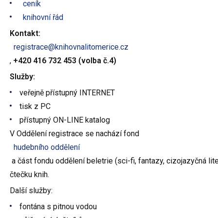
ceník
knihovní řád
Kontakt:
registrace@knihovnalitomerice.cz
,
+420 416 732 453 (volba č.4)
Služby:
veřejně přístupný INTERNET
tisk z PC
přístupný ON-LINE katalog
V Oddělení registrace se nachází fond
hudebního oddělení
a část fondu oddělení beletrie (sci-fi, fantazy, cizojazyčná li
čtečku knih.
Další služby:
fontána s pitnou vodou