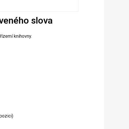
veného slova
přízemí knihovny.
pozici)