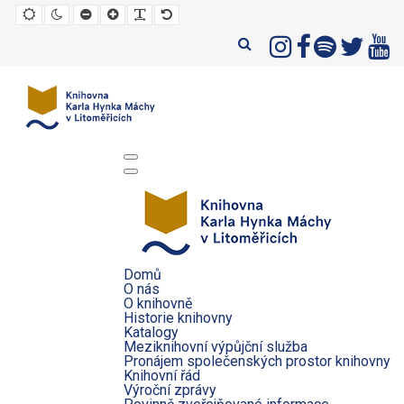
Default
Night
Set
Set
Make
Set
mode
mode
smaller
larger
font
default
font
font
more
font
readable
Domů
O nás
O knihovně
Historie knihovny
Katalogy
Meziknihovní výpůjční služba
Pronájem společenských prostor knihovny
Knihovní řád
Výroční zprávy