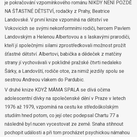
je pokračování vzpomínkového románu NIKDY NENÍ POZDĚ
NA ŠŤASTNÉ DĚTSTVÍ, rodačky z Prahy, Beatrice
Landovské. V první knize vzpomíná na dětství ve
Vokovicích se svými nekonformními rodiči, hercem Pavlem
Landovským a Helenou Albertovou a s laskavými prarodiči,
kteří jí společnými silami zprostředkovali možnost prožít
šťastné dětství. Albertovi, babička a dědeček z matčiny
strany jí vychovávali v poklidné pražské čtvrti nedaleko
Šárky, a Landovští, rodiče otce, za nimiž jezdily spolu se
sestrou Andreou vlakem do Pardubic.
V druhé knize KDYŽ MÁMA SPALA se dívá očima
adolescentní dívky na společenské dění v Praze v letech
1976 až 1979, vzpomíná na cestu ke středoškolským
studiím hned potom, co její otec podepsal Chartu 77 a
následně byl nucen vycestovat ze země. Snaha stihnout
pochopit události a při tom procházet psychickou námahou