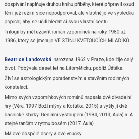
dospívání naplňuje druhou knihu příběhy, které připravil osud
těm, jež režim sice nepodporoval, ale vlastně je ve výsledku
popíchl, aby se učili hledat si svou vlastní cestu.
Trilogii by měl uzavřít román vzpomínek na roky 1980 až
1986, který se jmenuje VE STÍNU KVETOUCÍCH MLADÍKŮ.
Beatrice Landovská
narozena 1962 v Praze, kde žije celý
život. Pobývala deset let na Litoměřicku, poblíž Úštěka.
Živí se astrologickým poradenstvím a stavěním rodinných
konstelací.
Mimo svých vzpomínkových románů napsala dvě divadelní
hry (Věra, 1997 Boží mlýny a Koťátka, 2015) a vyšly jí dvě
básnické sbírky: Geniální vystoupení (1984, 2013, Aula) a A
stejně tančím v rytmu bosém (2017, Aula).
Má dvě dospělé dcery a dvě vnučky.