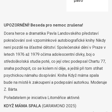
patro
UPOZORNĚNÍ! Beseda pro nemoc zrušena!
Dcera herce a dramatika Pavla Landovského představí
pokračování své vzpomínkové autobiografické knihy Nikdy
není pozdě na šťastné dětství. Společenské dění v Praze v
letech 1976 až 1979 očima adolescentní dívky, boj o
středoškolská studia poté, co její otec podepsal Chartu 77,
snaha pochopit, co se kolem ní děje, a ještě při tom stíhat
psychickou námahu dospívání. Kniha Když máma spala
bude na místě k zakoupení a podepsání autorkou. Moderuje
Z. Bárta.
Pořadatelem je iniciativa Litoměřice aktivně.
KDYŽ MÁMA SPALA
(GARAMOND 2025)