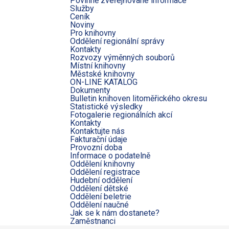
Povinně zveřejňované informace
Služby
Ceník
Noviny
Pro knihovny
Oddělení regionální správy
Kontakty
Rozvozy výměnných souborů
Místní knihovny
Městské knihovny
ON-LINE KATALOG
Dokumenty
Bulletin knihoven litoměřického okresu
Statistické výsledky
Fotogalerie regionálních akcí
Kontakty
Kontaktujte nás
Fakturační údaje
Provozní doba
Informace o podatelně
Oddělení knihovny
Oddělení registrace
Hudební oddělení
Oddělení dětské
Oddělení beletrie
Oddělení naučné
Jak se k nám dostanete?
Zaměstnanci