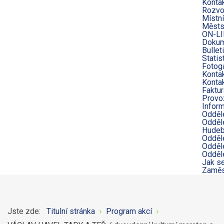
Konta
Rozvo
Místní
Městs
ON-LI
Dokum
Bullet
Statis
Fotoga
Konta
Kontak
Faktur
Provo
Infor
Odděl
Odděle
Hudeb
Odděl
Odděle
Odděl
Jak s
Zaměs
Jste zde:
Titulní stránka
Program akcí