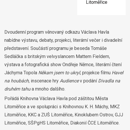
Litoměřice
Dvoudenní program věnovaný odkazu Václava Havla
nabídne výstavu, debaty, projekci, literární večer i divadelní
představení. Součástí programu je beseda Tomáše
Sedláčka s britským velvyslancem Mattem Fieldem,
výstava a fotografická show Ondřeje Němce, literární čtení
Jáchyma Topola
Někam jsem to ukryl
, projekce filmu
Havel
na houbách
, inscenace hry
Audience
v podání
Divadla na
druhém tahu
a mnoho dalšího.
Pořádá Knihovna Václava Havla pod záštitou Města
Litoměřice a ve spolupráci s Knihovnou K. H. Máchy, MKZ
Litoměřice, KKC a ZUŠ Litoměřice, Kinoklubem Ostrov, GJJ
Litoměřice, SŠPgHS Litoměřice, Diakonií ČCE Litoměřice.