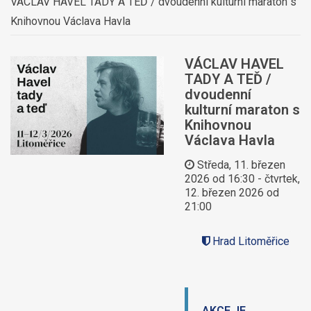
VÁCLAV HAVEL TADY A TEĎ / dvoudenní kulturní maraton s
Knihovnou Václava Havla
VÁCLAV HAVEL
TADY A TEĎ /
dvoudenní
kulturní maraton s
Knihovnou
Václava Havla
Středa, 11. březen
2026 od 16:30
-
čtvrtek,
12. březen 2026 od
21:00
Hrad Litoměřice
AKCE JE