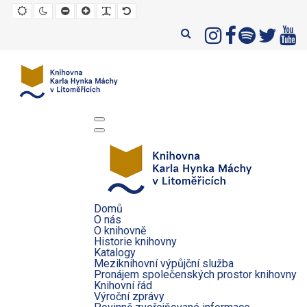
Default
Night
Set
Set
Make
Set
mode
mode
smaller
larger
font
default
font
font
more
font
readable
Domů
O nás
O knihovně
Historie knihovny
Katalogy
Meziknihovní výpůjční služba
Pronájem společenských prostor knihovny
Knihovní řád
Výroční zprávy