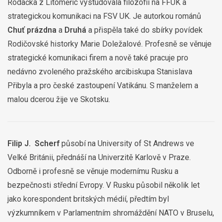
Rodačka z Litoměřic vystudovala filozofii na FFUK a
strategickou komunikaci na FSV UK. Je autorkou románů
Chuť prázdna
a
Druhá
a přispěla také do sbírky povídek
Rodičovské historky Marie Doležalové. Profesně se věnuje
strategické komunikaci firem a nově také pracuje pro
nedávno zvoleného pražského arcibiskupa Stanislava
Přibyla a pro české zastoupení Vatikánu. S manželem a
malou dcerou žije ve Skotsku.
Filip J. Scherf
působí na University of St Andrews ve
Velké Británii, přednáší na Univerzitě Karlově v Praze.
Odborně i profesně se věnuje modernímu Rusku a
bezpečnosti střední Evropy. V Rusku působil několik let
jako korespondent britských médií, předtím byl
výzkumníkem v Parlamentním shromáždění NATO v Bruselu,