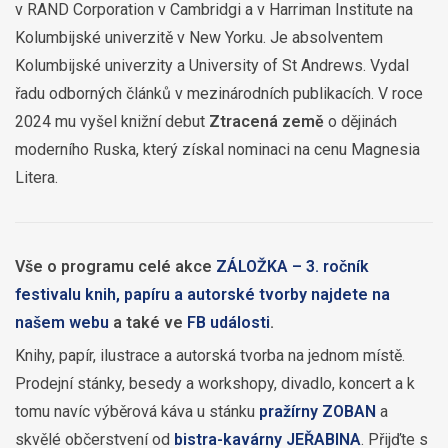
v RAND Corporation v Cambridgi a v Harriman Institute na
Kolumbijské univerzitě v New Yorku. Je absolventem
Kolumbijské univerzity a University of St Andrews. Vydal
řadu odborných článků v mezinárodních publikacích. V roce
2024 mu vyšel knižní debut
Ztracená země
o dějinách
moderního Ruska, který získal nominaci na cenu Magnesia
Litera.
Vše o programu celé akce
ZÁLOŽKA – 3. ročník
festivalu knih, papíru a autorské tvorby najdete na
našem webu
a také ve
FB události
.
Knihy, papír, ilustrace a autorská tvorba na jednom místě.
Prodejní stánky, besedy a workshopy, divadlo, koncert a k
tomu navíc výběrová káva u stánku
pražírny ZOBAN
a
skvělé občerstvení od
bistra-kavárny JEŘABINA
. Přijďte s