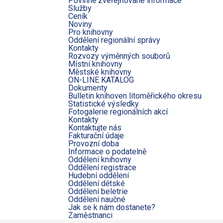
Povinně zveřejňované informace
Služby
Ceník
Noviny
Pro knihovny
Oddělení regionální správy
Kontakty
Rozvozy výměnných souborů
Místní knihovny
Městské knihovny
ON-LINE KATALOG
Dokumenty
Bulletin knihoven litoměřického okresu
Statistické výsledky
Fotogalerie regionálních akcí
Kontakty
Kontaktujte nás
Fakturační údaje
Provozní doba
Informace o podatelně
Oddělení knihovny
Oddělení registrace
Hudební oddělení
Oddělení dětské
Oddělení beletrie
Oddělení naučné
Jak se k nám dostanete?
Zaměstnanci