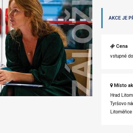
AKCE JE P
Cena
vstupné d
Místo a
Hrad Litom
Tyršovo ná
Litoměřice