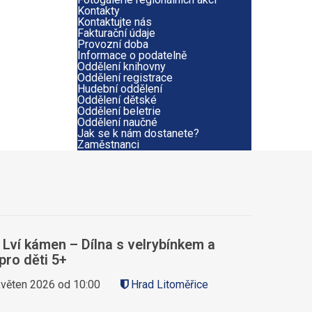
Kontakty
Kontaktujte nás
Fakturační údaje
Provozní doba
Informace o podatelně
Oddělení knihovny
Oddělení registrace
Hudební oddělení
Oddělení dětské
Oddělení beletrie
Oddělení naučné
Jak se k nám dostanete?
Zaměstnanci
ví kámen – Dílna s velrybínkem a
pro děti 5+
květen 2026 od 10:00
Hrad Litoměřice