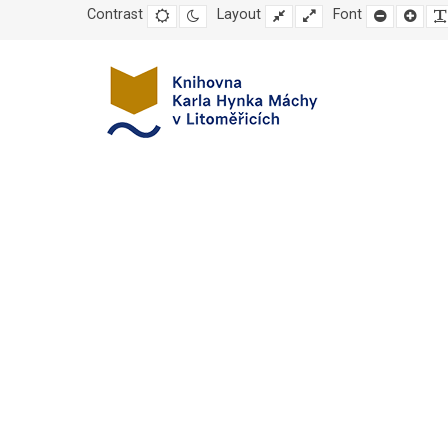
Contrast
Default
Night
Layout
Fixed
Wide
Font
Set
Set
mode
mode
layout
layout
smaller
large
font
font