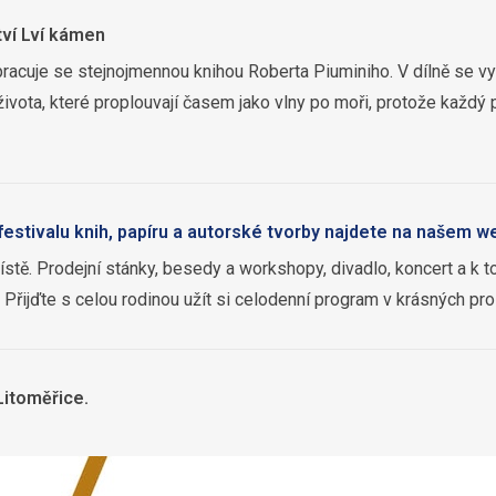
tví Lví kámen
pracuje se stejnojmennou knihou Roberta Piuminiho. V dílně se vyrá
ivota, které proplouvají časem jako vlny po moři, protože každý p
festivalu knih, papíru a autorské tvorby najdete na našem w
 místě. Prodejní stánky, besedy a workshopy, divadlo, koncert a k
. Přijďte s celou rodinou užít si celodenní program v krásných pr
Litoměřice.