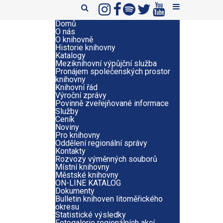
Domů
O nás
O knihovně
Historie knihovny
Katalogy
Meziknihovní výpůjční služba
Pronájem společenských prostor
knihovny
Knihovní řád
Výroční zprávy
Povinně zveřejňované informace
Služby
Ceník
Noviny
Pro knihovny
Oddělení regionální správy
Kontakty
Rozvozy výměnných souborů
Místní knihovny
Městské knihovny
ON-LINE KATALOG
Dokumenty
Bulletin knihoven litoměřického
okresu
Statistické výsledky
Fotogalerie regionálních akcí