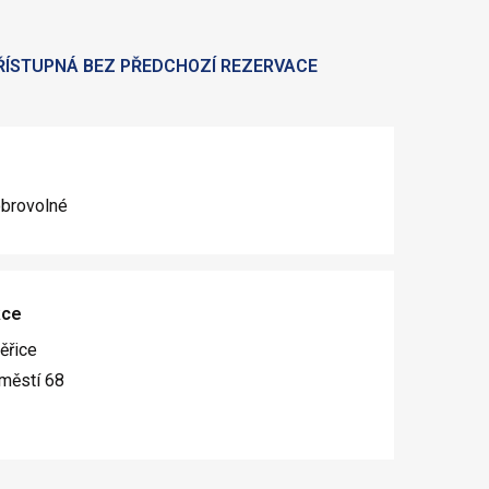
ŘÍSTUPNÁ BEZ PŘEDCHOZÍ REZERVACE
obrovolné
kce
ěřice
městí 68