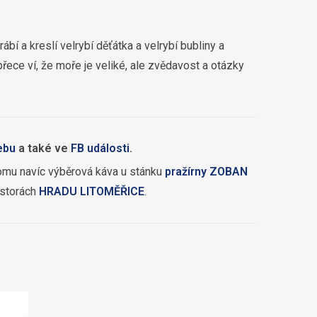
bí a kreslí velrybí děťátka a velrybí bubliny a
řece ví, že moře je veliké, ale zvědavost a otázky
ebu
a také ve
FB události
.
 tomu navíc výběrová káva u stánku
pražírny ZOBAN
ostorách
HRADU LITOMĚŘICE
.