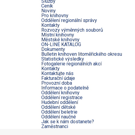
Služby
Ceník
Noviny
Pro knihovny
Oddělení regionální správy
Kontakty
Rozvozy výměnných souborů
Místní knihovny
Městské knihovny
ON-LINE KATALOG
Dokumenty
Bulletin knihoven litoměřického okresu
Statistické výsledky
Fotogalerie regionálních akcí
Kontakty
Kontaktujte nás
Fakturační údaje
Provozní doba
Informace o podatelně
Oddělení knihovny
Oddělení registrace
Hudební oddělení
Oddělení dětské
Oddělení beletrie
Oddělení naučné
Jak se k nám dostanete?
Zaměstnanci