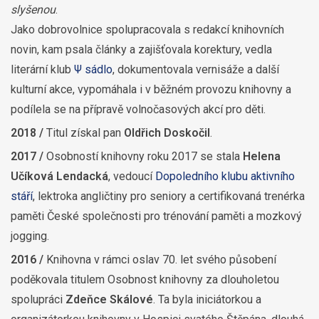
slyšenou
.
Jako dobrovolnice spolupracovala s redakcí knihovních
novin, kam psala články a zajišťovala korektury, vedla
literární klub
Ψ sádlo
, dokumentovala vernisáže a další
kulturní akce, vypomáhala i v běžném provozu knihovny a
podílela se na přípravě volnočasových akcí pro děti.
2018 /
Titul získal pan
Oldřich Doskočil
.
2017 /
Osobností knihovny roku 2017 se stala
Helena
Učíková Lendacká
, vedoucí
Dopoledního klubu aktivního
stáří
, lektroka angličtiny pro seniory a certifikovaná trenérka
paměti České společnosti pro trénování paměti a mozkový
jogging.
2016 /
Knihovna v rámci oslav 70. let svého působení
poděkovala titulem Osobnost knihovny za dlouholetou
spolupráci
Zdeňce Skálové
. Ta byla iniciátorkou a