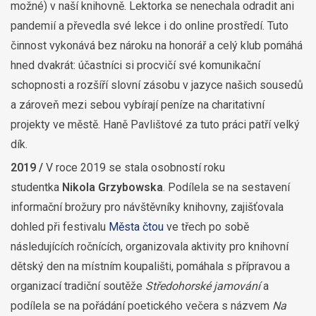
možné) v naší knihovně. Lektorka se nenechala odradit ani
pandemií a převedla své lekce i do online prostředí. Tuto
činnost vykonává bez nároku na honorář a celý klub pomáhá
hned dvakrát: účastníci si procvičí své komunikační
schopnosti a rozšíří slovní zásobu v jazyce našich sousedů
a zároveň mezi sebou vybírají peníze na charitativní
projekty ve městě. Haně Pavlištové za tuto práci patří velký
dík.
2019 /
V roce 2019 se stala osobností roku
studentka
Nikola Grzybowska
. Podílela se na sestavení
informační brožury pro návštěvníky knihovny, zajišťovala
dohled při festivalu
Města čtou
ve třech po sobě
následujících ročnících, organizovala aktivity pro knihovní
dětský den na místním koupališti, pomáhala s přípravou a
organizací tradiční soutěže
Středohorské jamování
a
podílela se na pořádání poetického večera s názvem
Na