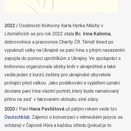
2022 /
Osobností Knihovny Karla Hynka Máchy v
Litoměřicích se pro rok 2022 stala
Bc. Irina Kalinina
,
dobrovolnice a pracovnice Charity ČR. Téměř ihned po
vypuknutí války na Ukrajině se paní Irina s plným nasazením
zapojila do pomoci uprchlíkům z Ukrajiny. Ve spolupráci s
knihovnou organizovala sbírky knih v ukrajinštině a také
vedla jeden z kurzů češtiny pro ukrajinské obyvatele
prchající před válkou. Jako poděkování a vyjádření uznání
dostane paní Irina vlastní portrét, který bude namalovaný
přímo na zeď v takzvaném oblouku síně slávy.
2020 /
Paní
Hana Pavlištová
už pátým rokem vede tzv.
Deutschklub
. Zájemci o konverzaci v německém jazyce se
scházejí v Čajovně Hóra a každou středu (pokud je to