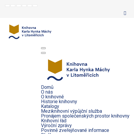
Default
Night
Set
Set
Make
Set
mode
mode
smaller
larger
font
default
font
font
more
font
readable
Domů
O nás
O knihovně
Historie knihovny
Katalogy
Meziknihovní výpůjční služba
Pronájem společenských prostor knihovny
Knihovní řád
Výroční zprávy
Povinně zveřejňované informace