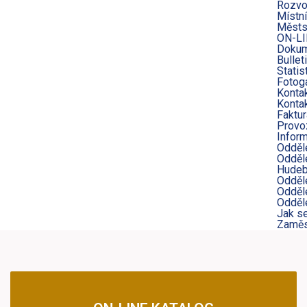
Rozvo
Místní
Městs
ON-LI
Dokum
Bullet
Statis
Fotoga
Konta
Kontak
Faktur
Provo
Infor
Odděl
Odděle
Hudeb
Odděl
Odděle
Odděl
Jak s
Zaměs