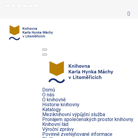
Default
Night
Set
Set
Make
Set
mode
mode
smaller
larger
font
default
font
font
more
font
readable
Domů
O nás
O knihovně
Historie knihovny
Katalogy
Meziknihovní výpůjční služba
Pronájem společenských prostor knihovny
Knihovní řád
Výroční zprávy
Povinně zveřejňované informace