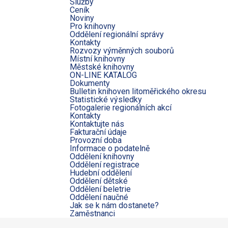
Služby
Ceník
Noviny
Pro knihovny
Oddělení regionální správy
Kontakty
Rozvozy výměnných souborů
Místní knihovny
Městské knihovny
ON-LINE KATALOG
Dokumenty
Bulletin knihoven litoměřického okresu
Statistické výsledky
Fotogalerie regionálních akcí
Kontakty
Kontaktujte nás
Fakturační údaje
Provozní doba
Informace o podatelně
Oddělení knihovny
Oddělení registrace
Hudební oddělení
Oddělení dětské
Oddělení beletrie
Oddělení naučné
Jak se k nám dostanete?
Zaměstnanci