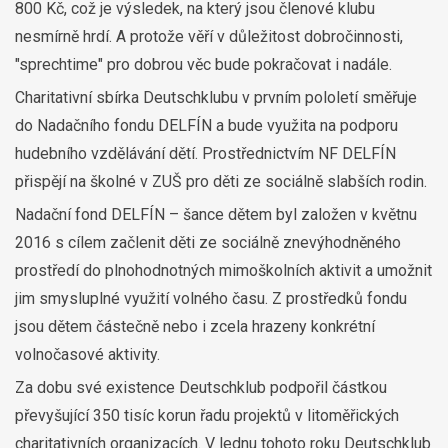
800 Kč, což je výsledek, na který jsou členové klubu
nesmírně hrdí. A protože věří v důležitost dobročinnosti,
"sprechtime" pro dobrou věc bude pokračovat i nadále.
Charitativní sbírka Deutschklubu v prvním pololetí směřuje
do Nadačního fondu DELFÍN a bude využita na podporu
hudebního vzdělávání dětí. Prostřednictvím NF DELFÍN
přispějí na školné v ZUŠ pro děti ze sociálně slabších rodin.
Nadační fond DELFÍN – šance dětem byl založen v květnu
2016 s cílem začlenit děti ze sociálně znevýhodněného
prostředí do plnohodnotných mimoškolních aktivit a umožnit
jim smysluplné využití volného času. Z prostředků fondu
jsou dětem částečně nebo i zcela hrazeny konkrétní
volnočasové aktivity.
Za dobu své existence Deutschklub podpořil částkou
převyšující 350 tisíc korun řadu projektů v litoměřických
charitativních organizacích. V lednu tohoto roku Deutschklub