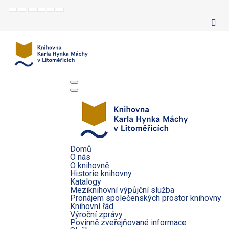
Default
Night
Set
Set
Make
Set
mode
mode
smaller
larger
font
default
font
font
more
font
readable
Domů
O nás
O knihovně
Historie knihovny
Katalogy
Meziknihovní výpůjční služba
Pronájem společenských prostor knihovny
Knihovní řád
Výroční zprávy
Povinně zveřejňované informace