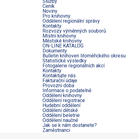
Služby
Ceník
Noviny
Pro knihovny
Oddělení regionální správy
Kontakty
Rozvozy výměnných souborů
Místní knihovny
Městské knihovny
ON-LINE KATALOG
Dokumenty
Bulletin knihoven litoměřického okresu
Statistické výsledky
Fotogalerie regionálních akcí
Kontakty
Kontaktujte nás
Fakturační údaje
Provozní doba
Informace o podatelně
Oddělení knihovny
Oddělení registrace
Hudební oddělení
Oddělení dětské
Oddělení beletrie
Oddělení naučné
Jak se k nám dostanete?
Zaměstnanci