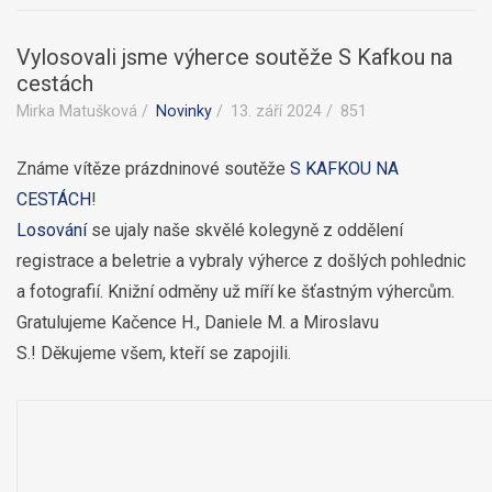
Vylosovali jsme výherce soutěže S Kafkou na
cestách
Mirka Matušková
Novinky
13. září 2024
851
Známe vítěze prázdninové soutěže
S KAFKOU NA
CESTÁCH
!
Losování
se ujaly naše skvělé kolegyně z oddělení
registrace a beletrie a vybraly výherce z došlých pohlednic
a fotografií. Knižní odměny už míří ke šťastným výhercům.
Gratulujeme Kačence H., Daniele M. a Miroslavu
S.!
Děkujeme všem, kteří se zapojili.