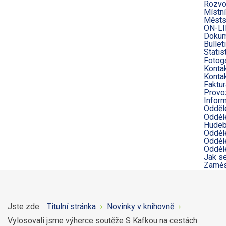
Rozvo
Místní
Městs
ON-LI
Dokum
Bullet
Statis
Fotoga
Konta
Kontak
Faktur
Provo
Infor
Odděl
Odděle
Hudeb
Odděl
Odděle
Odděl
Jak s
Zaměs
Jste zde:
Titulní stránka
Novinky v knihovně
Vylosovali jsme výherce soutěže S Kafkou na cestách