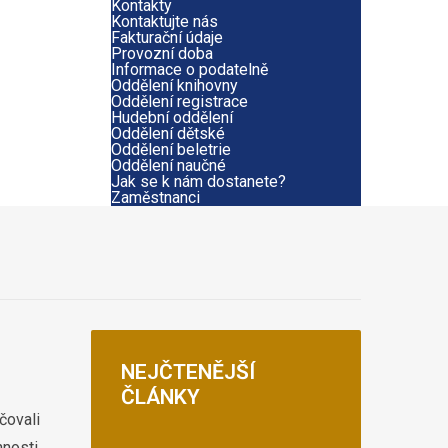
Kontakty
Kontaktujte nás
Fakturační údaje
Provozní doba
Informace o podatelně
Oddělení knihovny
Oddělení registrace
Hudební oddělení
Oddělení dětské
Oddělení beletrie
Oddělení naučné
Jak se k nám dostanete?
Zaměstnanci
NEJČTENĚJŠÍ
ČLÁNKY
čovali
nnosti.