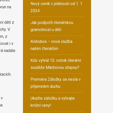
Nový ceník v platnosti od 1. 1.
orun na
2024
ní dětí z
Jak podpořit čtenářskou
chy. V
gramotnost u dětí
m, z
Knihobox – nová služba
ovat i v
našim čtenářům
rá nadále
Kdo vyhrál 15. ročník literární
soutěže Máchovou stopou?
zacích.
Premiéra Záložky se nesla v
příjemném duchu
 v
Ukažte záložku a vyhrajte
na
knižní ceny!