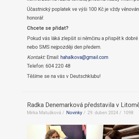
Účastnický poplatek ve výši 100 Kč je vždy věnován n
honorář.
Chcete se přidat?
Pokud vás láká zlepšit si němčinu a přispět k dobré 
nebo SMS nejpozději den předem.
Kontakt:
Email:
hahalkova@gmail.com
Telefon: 604 220 48
Těšíme se na vás v Deutschklubu!
Radka Denemarková představila v Litomě
Mirka Matušková
Novinky
29. duben 2024
1098