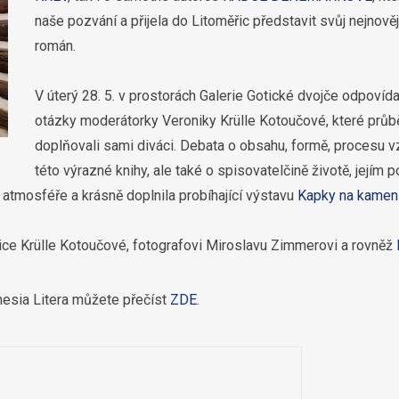
naše pozvání a přijela do Litoměřic představit svůj nejnověj
román.
V úterý 28. 5. v prostorách Galerie Gotické dvojče odpovída
otázky moderátorky Veroniky Krülle Kotoučové, které průb
doplňovali sami diváci. Debata o obsahu, formě, procesu v
této výrazné knihy, ale také o spisovatelčině životě, jejím 
 atmosféře a krásně doplnila probíhající výstavu
Kapky na kamen
e Krülle Kotoučové, fotografovi Miroslavu Zimmerovi a rovněž
nesia Litera můžete přečíst
ZDE
.