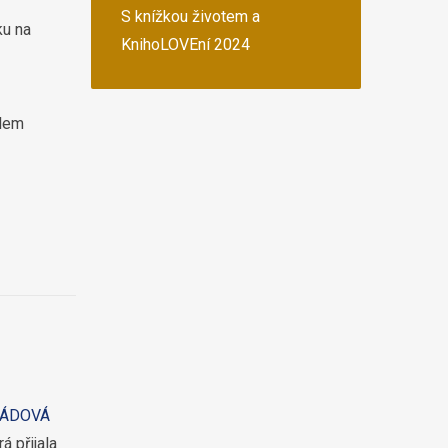
S knížkou životem a
ku na
KnihoLOVEní 2024
ilem
ÁDOVÁ
rá přijala