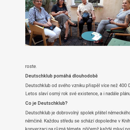
roste.
Deutschklub pomáhá dlouhodobě
Deutschklub od svého vzniku přispěl více než 400 00
Letos slaví osmý rok své existence, a i nadále plán
Co je Deutschklub?
Deutschklub je dobrovolný spolek přátel německého j
němčině. Každou středu se schází dopoledne v Knih
konverzaci na různá témata, přičemž každý mluví p