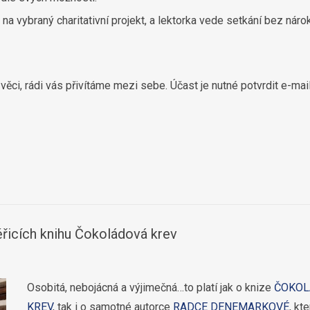
a vybraný charitativní projekt, a lektorka vede setkání bez náro
věci, rádi vás přivítáme mezi sebe. Účast je nutné potvrdit e-ma
řicích knihu Čokoládová krev
Osobitá, nebojácná a výjimečná…to platí jak o knize
ČOKOL
KREV
, tak i o samotné autorce
RADCE DENEMARKOVÉ
, kte