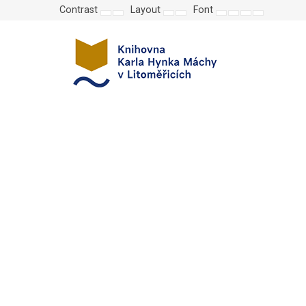
Contrast
Layout
Font
Default
Night
Fixed
Wide
Set
Set
Make
Set
mode
mode
layout
layout
smaller
larger
font
default
font
font
more
font
readable