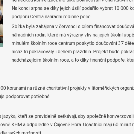
Na konci srpna se díky jejich úsilí podařilo vybrat 10 000 k
podporu Centra náhradní rodinné péče.
Sbírka byla zahájena v červenci s cílem financovat doučová
náhradních rodin, které má výrazný vliv na jejich školní úspě
minulém školním roce centrum poskytlo doučování 37 děte
nichž tři pokračovaly i během prázdnin. Projekt bude pokrač
nadcházejícím školním roce, a to díky finanční podpoře, kte
0 korunami na různé charitativní projekty v litoměřických organi
uje podporovat potřebné.
azyka, kteří se pravidelně setkávají, aby společně konverzovali
ovně KHM a odpoledne v Čajovně Hóra. Účastníci mají 60 minut 
odle svých možností.