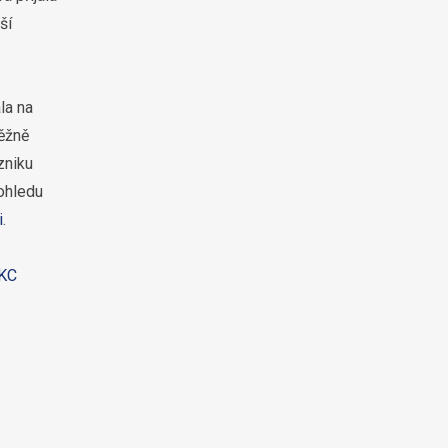
ší
la na
ěžně
zniku
pohledu
i
.
KC