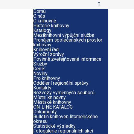
Domů
O nás
O knihovně
Historie knihovny
Katalogy
Meziknihovní výpůjční služba
Pronájem společenských prostor
knihovny
Knihovní řád
Výroční zprávy
Povinně zveřejňované informace
Služby
Ceník
Noviny
Pro knihovny
Oddělení regionální správy
Kontakty
Rozvozy výměnných souborů
Místní knihovny
Městské knihovny
ON-LINE KATALOG
Dokumenty
Bulletin knihoven litoměřického
okresu
Statistické výsledky
Fotogalerie regionálních akcí