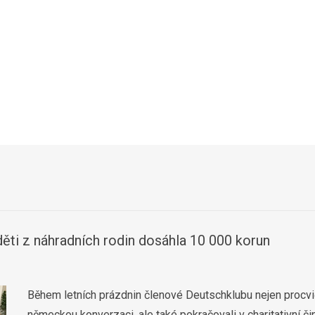
děti z náhradních rodin dosáhla 10 000 korun
Během letních prázdnin členové Deutschklubu nejen procvi
německou konverzaci, ale také pokračovali v charitativní či