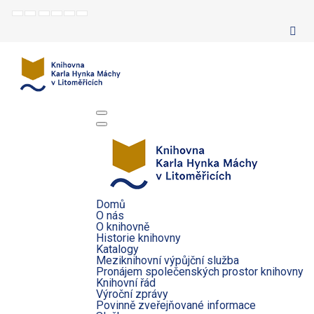
Default
Night
Set
Set
Make
Set
mode
mode
smaller
larger
font
default
font
font
more
font
readable
Domů
O nás
O knihovně
Historie knihovny
Katalogy
Meziknihovní výpůjční služba
Pronájem společenských prostor knihovny
Knihovní řád
Výroční zprávy
Povinně zveřejňované informace