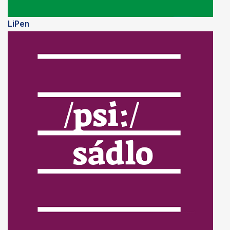
LiPen