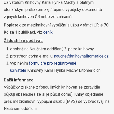
Uživatelům Knihovny Karla Hynka Máchy s platným
čtenářským průkazem zajišťujeme výpůjčky dokumentů
z jiných knihoven ČR nebo ze zahraničí.
Poplatek
za meziknihovní výpůjční službu v rámci ČR je
70
Kč za 1 publikaci
, viz
ceník
.
Žádosti lze podávat:
osobně na Naučném oddělení, 2. patro knihovny
prostřednictvím e-mailu:
naucne@knihovnalitomerice.cz
vyplněním
formuláře pro registrované
uživatele
Knihovny Karla Hynka Máchv Litoměřicích
Další informace:
Výpůjčky získané z fondu jiných knihoven se zpravidla
půjčují absenčně (lze si je půjčit domů). Knihy objednané
přes meziknihovní výpůjční službu (MVS) se vyzvedávají na
Naučném oddělení.