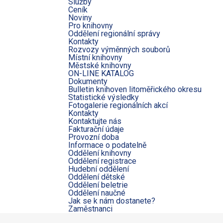
Služby
Ceník
Noviny
Pro knihovny
Oddělení regionální správy
Kontakty
Rozvozy výměnných souborů
Místní knihovny
Městské knihovny
ON-LINE KATALOG
Dokumenty
Bulletin knihoven litoměřického okresu
Statistické výsledky
Fotogalerie regionálních akcí
Kontakty
Kontaktujte nás
Fakturační údaje
Provozní doba
Informace o podatelně
Oddělení knihovny
Oddělení registrace
Hudební oddělení
Oddělení dětské
Oddělení beletrie
Oddělení naučné
Jak se k nám dostanete?
Zaměstnanci